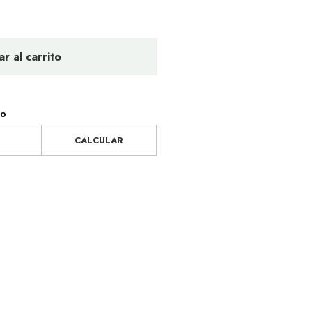
r al carrito
ío
CALCULAR