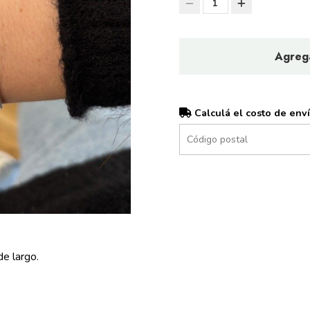
1
Agrega
Calculá el costo de env
e largo.