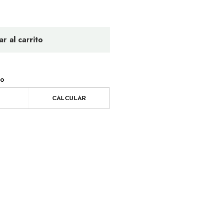
r al carrito
ío
CALCULAR