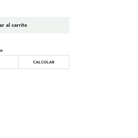
r al carrito
ío
CALCULAR