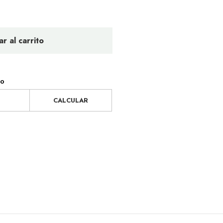
r al carrito
ío
CALCULAR