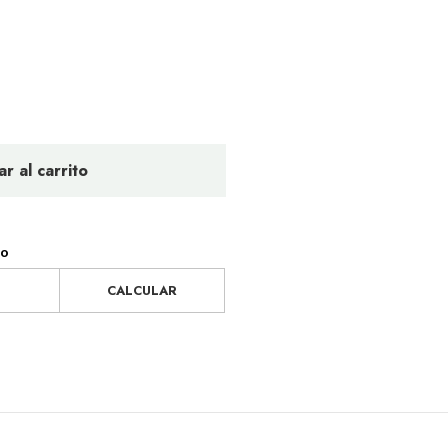
r al carrito
ío
CALCULAR