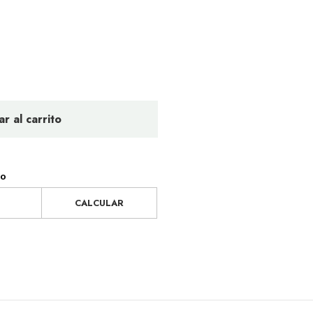
r al carrito
ío
CALCULAR