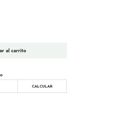
r al carrito
ío
CALCULAR